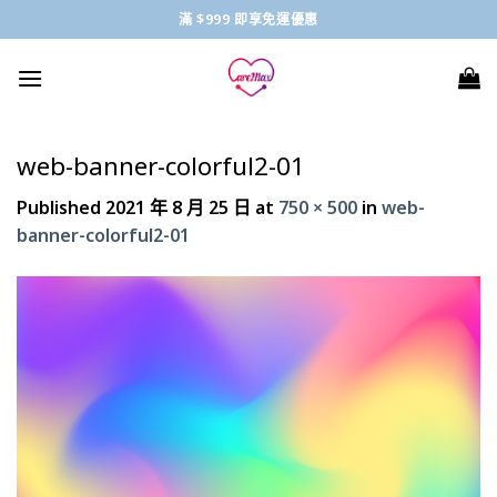
Skip
滿 $999 即享免運優惠
to
content
web-banner-colorful2-01
Published
2021 年 8 月 25 日
at
750 × 500
in
web-
banner-colorful2-01