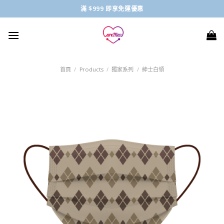
Skip
滿 $999 即享免運優惠
to
content
首頁
/
Products
/
獨家系列
/
紳士白領