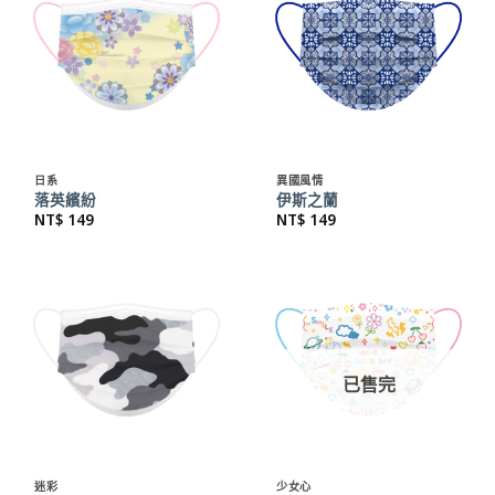
日系
異國風情
落英繽紛
伊斯之蘭
NT$
149
NT$
149
已售完
迷彩
少女心