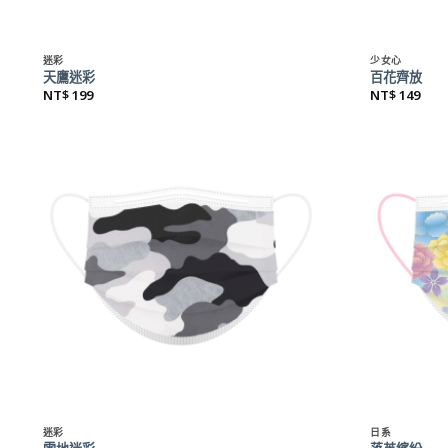
+
+
迷彩
少女心
天鷹迷彩
百花齊放
NT$
199
NT$
149
+
+
迷彩
日系