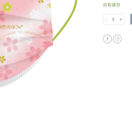
尚有庫存
花顏月貌 數量