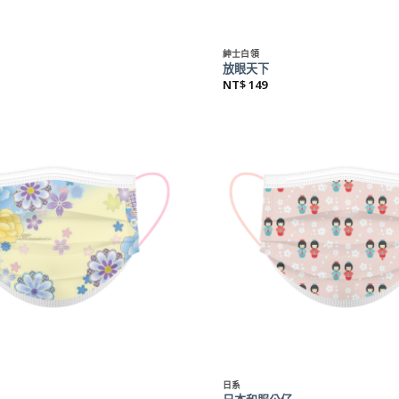
+
紳士白領
放眼天下
NT$
149
+
日系