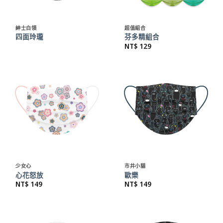
紳士白領
超值組合
四面玲瓏
芬多精組合
NT$
129
少女心
市井小貓
心花怒放
歐樂
NT$
149
NT$
149