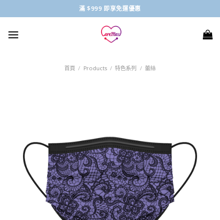
Skip
滿 $999 即享免運優惠
to
content
首頁
/
Products
/
特色系列
/
蕾絲