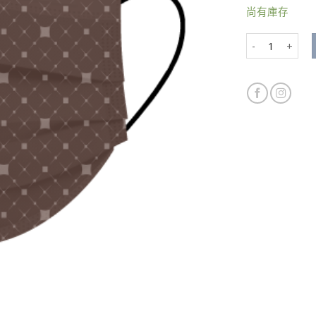
尚有庫存
星心交輝 數量