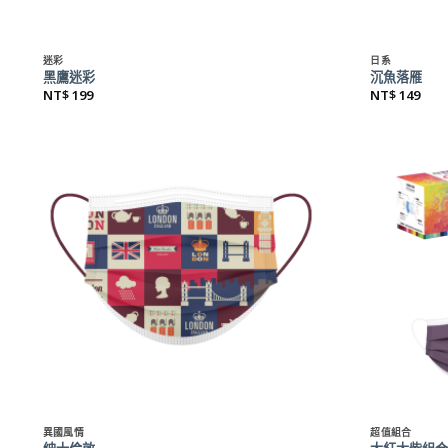
+
+
迷彩
日系
黑鷹迷彩
沉魚落雁
NT$
199
NT$
149
+
+
異國風情
超值組合