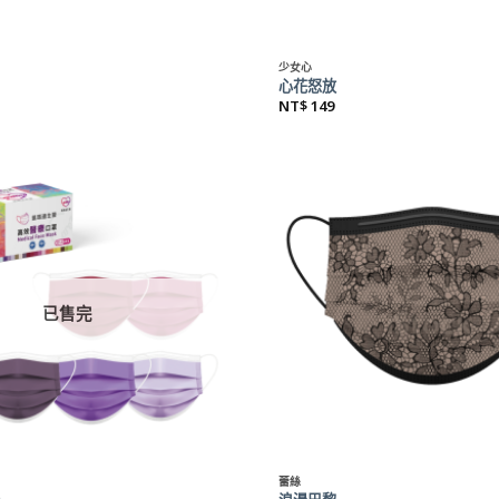
+
少女心
心花怒放
NT$
149
已售完
+
蕾絲