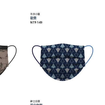
+
市井小貓
歐樂
NT$
149
+
紳士白領