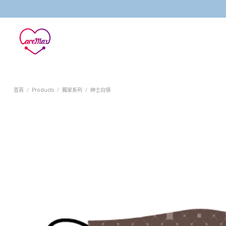
Skip
to
content
首頁
/
Products
/
獨家系列
/
紳士白領