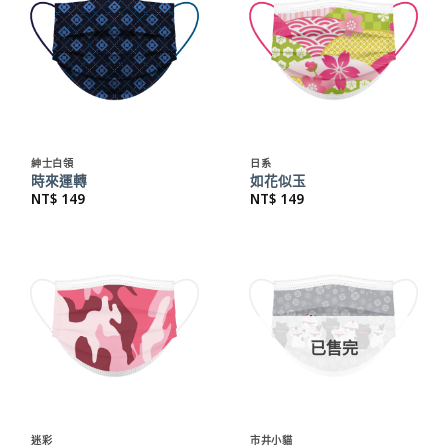
紳士白領
日系
時來運轉
如花似玉
NT$
149
NT$
149
已售完
迷彩
市井小貓