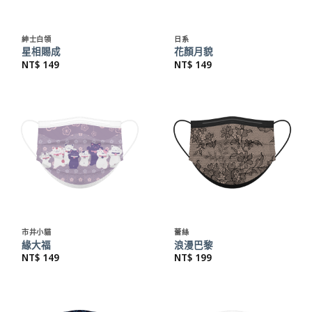
紳士白領
日系
星相賜成
花顏月貌
NT$
149
NT$
149
市井小貓
蕾絲
緣大福
浪漫巴黎
NT$
149
NT$
199