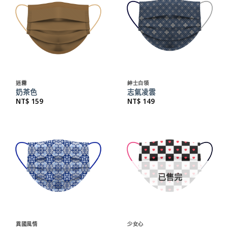
迷霧
紳士白領
奶茶色
志氣凌雲
NT$
159
NT$
149
已售完
異國風情
少女心