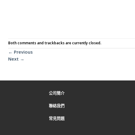
Both comments and trackbacks are currently closed.
←
Previous
Next
→
公司簡介
聯絡我們
常見問題