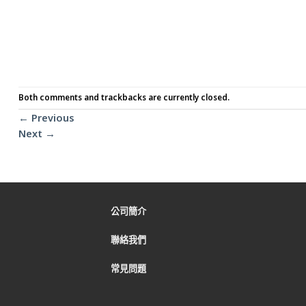
Both comments and trackbacks are currently closed.
←
Previous
Next
→
公司簡介
聯絡我們
常見問題