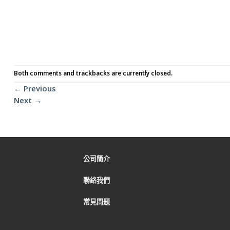
Both comments and trackbacks are currently closed.
←
Previous
Next
→
公司簡介
聯絡我們
常見問題