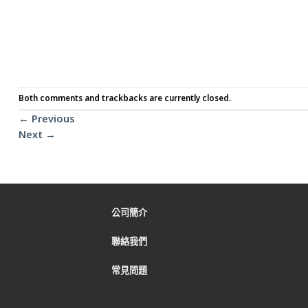
Both comments and trackbacks are currently closed.
←
Previous
Next
→
公司簡介
聯絡我們
常見問題