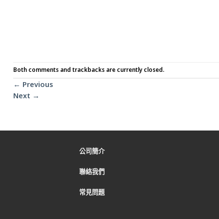
Both comments and trackbacks are currently closed.
←
Previous
Next
→
公司簡介
聯絡我們
常見問題